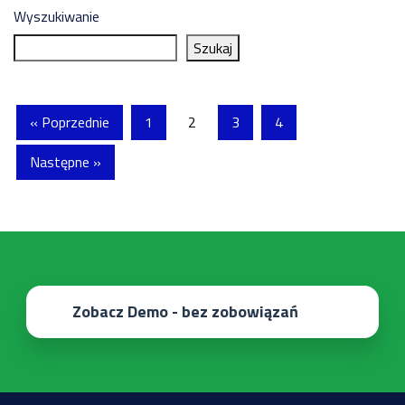
Wyszukiwanie
Szukaj
« Poprzednie
1
2
3
4
Następne »
Zobacz Demo - bez zobowiązań