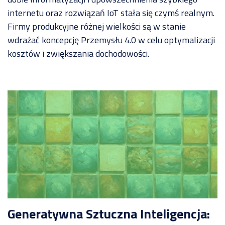
grupy
matryca
TOYOTA
internetu oraz rozwiązań IoT stała się czymś realnym.
kompetencji
Firmy produkcyjne różnej wielkości są w stanie
Produkcja
kabli
wdrażać koncepcję Przemysłu 4.0 w celu optymalizacji
i
kosztów i zwiększania dochodowości.
przewodów
dla
przemysłu
BAZA
WIEDZY
samochodowego
Dostępność
Pozostałe
wdrożenia
maszyn a
OEE –
wszystko,
co musisz
REFERENCJE
wiedzieć
Przejdź
Manex
EtyFlex
TT
Plast
Generatywna Sztuczna Inteligencja: