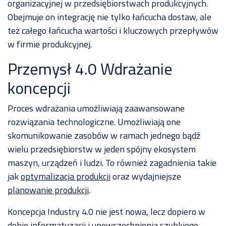
motoryzacji
organizacyjnej w przedsiębiorstwach produkcyjnych.
NA
dla
SKRÓTY
Obejmuje on integrację nie tylko łańcucha dostaw, ale
produkcji
Automatyzacja
-
kalkulacji
Moduły
też całego łańcucha wartości i kluczowych przepływów
WMS
zleceń
Nexelem
w firmie produkcyjnej.
produkcyjnych
w
Twój
Przemysł 4.0 Wdrażanie
firmie
ERP
Etyflex
dla
WYDAJNOŚĆ
PRODUKCJI
producenta
koncepcji
produkcji
etykiet
System
oraz
Zapisz
Proces wdrażania umożliwiają zaawansowane
monitorowania
opakowań
się
maszyn
na
rozwiązania technologiczne. Umożliwiają one
Jak
oraz
Meetup
skomunikowanie zasobów w ramach jednego bądź
skutecznie
linii
Produkcyjny
zarządzać
(IOT)
wielu przedsiębiorstw w jeden spójny ekosystem
safety
maszyn, urządzeń i ludzi. To również zagadnienia takie
System
stockami?
monitorowania
Obniżenie
jak
optymalizacja produkcji
oraz wydajniejsze
OEE
kosztów
Sprawdź
planowanie produkcji
.
-
operacyjnych
Dashboardy
w
Demo
KPI
firmie
Koncepcja Industry 4.0 nie jest nowa, lecz dopiero w
z
dobie informatyzacji i upowszechnienia szybkiego
Cyfrowa