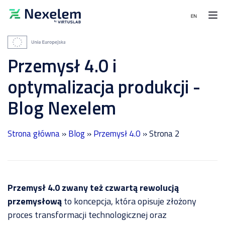
Moduły
Wdrożenia
MENU
Przemysł 4.0 i
i
referencje
Moduły
PRODUKCJA
optymalizacja produkcji -
System
WDROŻENIA
Wdrożenia
harmonogramowania
Blog Nexelem
i
produkcji
Planowanie
referencje
-
produkcji
APS
zintegrowane
Integracje
Strona główna
»
Blog
»
Przemysł 4.0
»
Strona 2
z
System
SAP
zarządzania
w
Kontakt
i
Sanok
realizacji
Rubber
Bezpłatna
produkcji
Company,
konsultacja
Przemysł 4.0 zwany też czwartą rewolucją
-
producencie
MES
wyrobów
przemysłową
to koncepcja, która opisuje złożony
gumowych
proces transformacji technologicznej oraz
System
dla
magazynowy