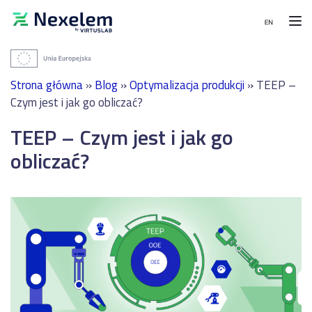
Moduły
Wdrożenia
MENU
i
Strona główna
»
Blog
»
Optymalizacja produkcji
»
TEEP –
referencje
Moduły
PRODUKCJA
Czym jest i jak go obliczać?
System
WDROŻENIA
Wdrożenia
TEEP – Czym jest i jak go
harmonogramowania
i
produkcji
Planowanie
referencje
obliczać?
-
produkcji
APS
zintegrowane
Integracje
z
System
SAP
zarządzania
w
Kontakt
i
Sanok
realizacji
Rubber
Bezpłatna
produkcji
Company,
konsultacja
-
producencie
MES
wyrobów
gumowych
System
dla
magazynowy