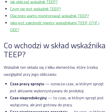
grupy
Jak obliczać wskaźnik TEEP?
matryca
TOYOTA
Czym nie jest wskaźnik TEEP?
kompetencji
Produkcja
Dlaczego warto monitorować wskaźnik TEEP?
kabli
i
Jaka jest zależność między wskaźnikami TEEP, OTIF i
przewodów
OEE?
dla
przemysłu
BAZA
WIEDZY
samochodowego
Co wchodzi w skład wskaźnika
Dostępność
Pozostałe
TEEP?
wdrożenia
maszyn a
OEE –
wszystko,
Wskaźnik ten składa się z kilku elementów, które trzeba
co musisz
REFERENCJE
wiedzieć
uwzględnić przy jego obliczaniu:
Przejdź
Manex
Czas pracy sprzętu
— oznacza czas, w którym sprzęt
jest aktywnie wykorzystywany do produkcji.
EtyFlex
Czas nieprodukcyjny
— to czas, w którym sprzęt jest
TT
Plast
wyłączony, ale jest gotowy do pracy.
Czas nieplanowanego przestoju
— to czas, w którym