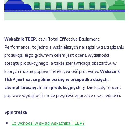
motoryzacji
NA
dla
SKRÓTY
produkcji
Automatyzacja
-
kalkulacji
Moduły
WMS
zleceń
Nexelem
produkcyjnych
w
Twój
firmie
ERP
Wskaźnik TEEP
, czyli Total Effective Equipment
Etyflex
dla
WYDAJNOŚĆ
PRODUKCJI
producenta
Performance, to jedno z ważniejszych narzędzi w zarządzaniu
produkcji
etykiet
produkcją. Jego głównym celem jest ocena wydajności
System
oraz
Zapisz
monitorowania
opakowań
sprzętu produkcyjnego, a także identyfikacja obszarów, w
się
maszyn
na
których można poprawić efektywność procesów.
Wskaźnik
Jak
oraz
Meetup
skutecznie
linii
TEEP jest szczególnie ważny w przypadku dużych,
Produkcyjny
zarządzać
(IOT)
skomplikowanych linii produkcyjnych
, gdzie każdy procent
safety
System
stockami?
poprawy wydajności może przynieść znaczące oszczędności.
monitorowania
Obniżenie
OEE
kosztów
Sprawdź
-
operacyjnych
Spis treści:
Dashboardy
w
Demo
KPI
firmie
Co wchodzi w skład wskaźnika TEEP?
z
Cyfrowa