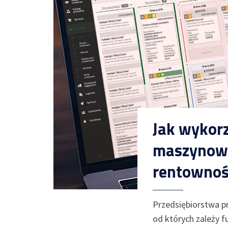
Jak wykorz
maszynowe
rentownoś
Przedsiębiorstwa p
od których zależy f