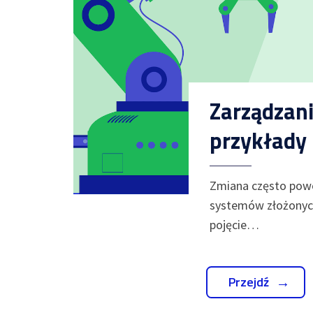
Zarządzan
przykłady
Zmiana często powo
systemów złożonych,
pojęcie…
Przejdź