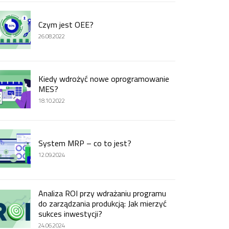
Czym jest OEE?
26.08.2022
Kiedy wdrożyć nowe oprogramowanie
MES?
18.10.2022
System MRP – co to jest?
12.09.2024
Analiza ROI przy wdrażaniu programu
do zarządzania produkcją: Jak mierzyć
sukces inwestycji?
24.06.2024