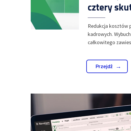
cztery sku
Redukcja kosztów p
kadrowych. Wybuch 
całkowitego zawies
Przejdź