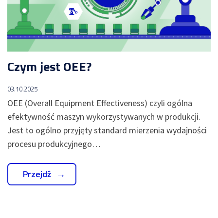
motoryzacji
NA
dla
SKRÓTY
produkcji
Automatyzacja
-
kalkulacji
Moduły
WMS
zleceń
Nexelem
produkcyjnych
w
Twój
firmie
Czym jest OEE?
ERP
Etyflex
dla
WYDAJNOŚĆ
PRODUKCJI
producenta
produkcji
etykiet
03.10.2025
System
oraz
Zapisz
OEE (Overall Equipment Effectiveness) czyli ogólna
monitorowania
opakowań
się
maszyn
na
efektywność maszyn wykorzystywanych w produkcji.
Jak
oraz
Meetup
Jest to ogólno przyjęty standard mierzenia wydajności
skutecznie
linii
Produkcyjny
zarządzać
(IOT)
procesu produkcyjnego…
safety
System
stockami?
monitorowania
Obniżenie
Przejdź
OEE
kosztów
Sprawdź
-
operacyjnych
Dashboardy
w
Demo
KPI
firmie
z
Cyfrowa