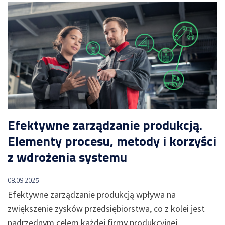
grupy
matryca
TOYOTA
kompetencji
Produkcja
kabli
i
przewodów
dla
przemysłu
BAZA
WIEDZY
samochodowego
Dostępność
Pozostałe
wdrożenia
maszyn a
OEE –
Efektywne zarządzanie produkcją.
wszystko,
Elementy procesu, metody i korzyści
co musisz
REFERENCJE
wiedzieć
z wdrożenia systemu
Przejdź
Manex
08.09.2025
EtyFlex
Efektywne zarządzanie produkcją wpływa na
TT
zwiększenie zysków przedsiębiorstwa, co z kolei jest
Plast
nadrzędnym celem każdej firmy produkcyjnej.