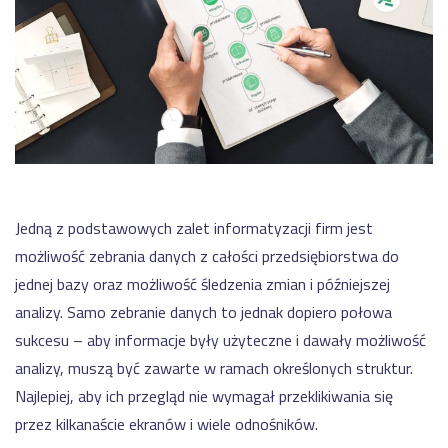
motoryzacji
NA
dla
SKRÓTY
produkcji
Automatyzacja
-
kalkulacji
Moduły
WMS
zleceń
Nexelem
produkcyjnych
w
Twój
firmie
ERP
Etyflex
dla
WYDAJNOŚĆ
PRODUKCJI
producenta
produkcji
etykiet
System
oraz
Zapisz
monitorowania
opakowań
się
Jedną z podstawowych zalet informatyzacji firm jest
maszyn
na
Jak
oraz
możliwość zebrania danych z całości przedsiębiorstwa do
Meetup
skutecznie
linii
Produkcyjny
jednej bazy oraz możliwość śledzenia zmian i późniejszej
zarządzać
(IOT)
safety
analizy. Samo zebranie danych to jednak dopiero połowa
System
stockami?
sukcesu – aby informacje były użyteczne i dawały możliwość
monitorowania
Obniżenie
OEE
kosztów
analizy, muszą być zawarte w ramach określonych struktur.
Sprawdź
-
operacyjnych
Dashboardy
w
Najlepiej, aby ich przegląd nie wymagał przeklikiwania się
Demo
KPI
firmie
przez kilkanaście ekranów i wiele odnośników.
z
Cyfrowa