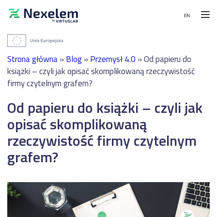
Moduły
Wdrożenia
MENU
i
Strona główna
»
Blog
»
Przemysł 4.0
»
Od papieru do
referencje
Moduły
PRODUKCJA
książki – czyli jak opisać skomplikowaną rzeczywistość
firmy czytelnym grafem?
System
WDROŻENIA
Wdrożenia
harmonogramowania
i
Od papieru do książki – czyli jak
produkcji
Planowanie
referencje
-
produkcji
opisać skomplikowaną
APS
zintegrowane
Integracje
z
rzeczywistość firmy czytelnym
System
SAP
zarządzania
w
Kontakt
grafem?
i
Sanok
realizacji
Rubber
Bezpłatna
produkcji
Company,
konsultacja
-
producencie
MES
wyrobów
gumowych
System
dla
magazynowy