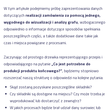
grupy
matryca
TOYOTA
W tym artykule podejmiemy próbę zaprezentowania danych
kompetencji
Produkcja
dotyczących
realizacji zamówienia za pomocą jednego,
kabli
i
wygodnego do wizualizacji i analizy grafu
, wzbogaconego
przewodów
odpowiednio o informacje dotyczące sposobów spełniania
dla
przemysłu
poszczególnych części, a także dodatkowe dane takie jak
BAZA
WIEDZY
samochodowego
czas i miejsca powiązane z procesami.
Dostępność
Pozostałe
wdrożenia
maszyn a
Zaczynając od prostego drzewka reprezentującego przepis i
OEE –
wszystko,
odpowiadającego na pytanie
„Co jest potrzebne do
co musisz
produkcji produktu końcowego?”
, będziemy stopniowo
REFERENCJE
wiedzieć
rozszerzać naszą strukturę o odpowiedzi na kolejne pytania:
Przejdź
Manex
Skąd zostaną pozyskane poszczególne składniki?
EtyFlex
Czy składniki są dostępne na miejscu? Czy może trzeba je
TT
wyprodukować lub dostarczyć z zewnątrz?
Plast
W jakich procesach będzie brał udział dany surowiec lub