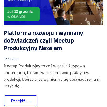
motoryzacji
NA
dla
SKRÓTY
produkcji
Automatyzacja
-
kalkulacji
Moduły
WMS
zleceń
Nexelem
produkcyjnych
w
Twój
firmie
Platforma rozwoju i wymiany
ERP
Etyflex
dla
WYDAJNOŚĆ
doświadczeń czyli Meetup
PRODUKCJI
producenta
produkcji
etykiet
Produkcyjny Nexelem
System
oraz
Zapisz
monitorowania
opakowań
się
maszyn
na
02.12.2025
Jak
oraz
Meetup
skutecznie
linii
Produkcyjny
Meetup Produkcyjny to coś więcej niż typowa
zarządzać
(IOT)
konferencja, to kameralne spotkanie praktyków
safety
System
stockami?
produkcji, którzy chcą wymieniać się doświadczeniami,
monitorowania
Obniżenie
OEE
kosztów
uczyć się…
Sprawdź
-
operacyjnych
Dashboardy
w
Demo
KPI
firmie
Przejdź
z
Cyfrowa