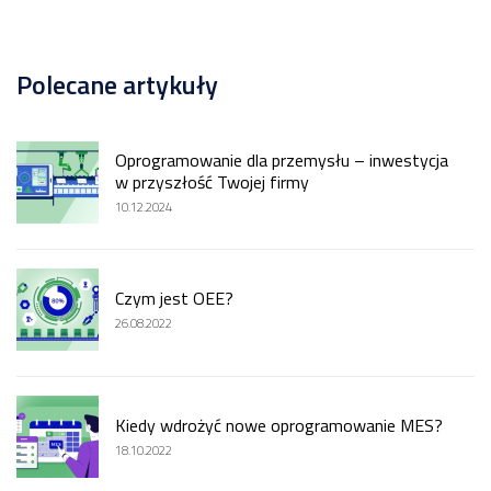
grupy
matryca
TOYOTA
kompetencji
Produkcja
Polecane artykuły
kabli
i
przewodów
dla
przemysłu
Oprogramowanie dla przemysłu – inwestycja
BAZA
WIEDZY
samochodowego
w przyszłość Twojej firmy
10.12.2024
Dostępność
Pozostałe
wdrożenia
maszyn a
OEE –
wszystko,
Czym jest OEE?
co musisz
REFERENCJE
wiedzieć
26.08.2022
Przejdź
Manex
EtyFlex
Kiedy wdrożyć nowe oprogramowanie MES?
TT
18.10.2022
Plast