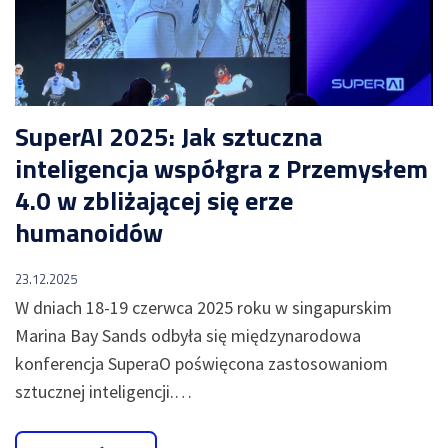
motoryzacji
NA
dla
SKRÓTY
produkcji
Automatyzacja
-
kalkulacji
Moduły
WMS
zleceń
Nexelem
produkcyjnych
w
Twój
firmie
SuperAI 2025: Jak sztuczna
ERP
Etyflex
dla
WYDAJNOŚĆ
inteligencja współgra z Przemysłem
PRODUKCJI
producenta
produkcji
etykiet
4.0 w zbliżającej się erze
System
oraz
Zapisz
monitorowania
opakowań
się
humanoidów
maszyn
na
Jak
oraz
Meetup
skutecznie
linii
Produkcyjny
23.12.2025
zarządzać
(IOT)
safety
W dniach 18-19 czerwca 2025 roku w singapurskim
System
stockami?
Marina Bay Sands odbyła się międzynarodowa
monitorowania
Obniżenie
OEE
kosztów
konferencja SuperaO poświęcona zastosowaniom
Sprawdź
-
operacyjnych
sztucznej inteligencji.…
Dashboardy
w
Demo
KPI
firmie
z
Cyfrowa