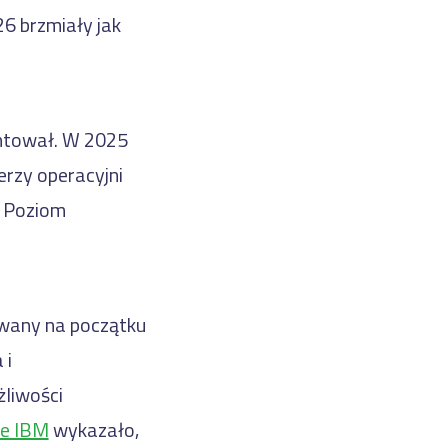
26 brzmiały jak
entował. W 2025
erzy operacyjni
. Poziom
owany na początku
 i
liwości
ie IBM
wykazało,