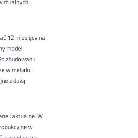
wirtualnych
ać 12 miesięcy na
any model
 Po zbudowaniu
ze w metalu i
jne z dużą
ne i aktualne. W
produkcyjne w
oT zarządzającą