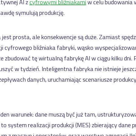
tywnej AI z
cyfrowymi bliźniakami
w celu budowania 
rawdę symulują produkcję.
est prosta, ale konsekwencje są duże. Zamiast spędz
cji cyfrowego bliźniaka fabryki, wąsko wyspecjalizow
zbudować tę wirtualną fabrykę AI w ciągu kilku dni.
zyć w tydzień. Inteligentna fabryka nie istnieje jeszc
rzepływach danych, uruchamiając scenariusze produkcy
den warunek: dane muszą być już tam, ustrukturyzowa
to system realizacji produkcji (MES) zbierający dane 
ym z maszyn i operatorów, oraz warstwę agregacji II