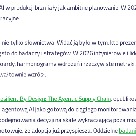
AI w produkcji brzmiały jak ambitne planowanie. W 20
racyjne.
nie tylko słownictwa. Widać ją było w tym, kto prez
ęsto do badaczy i strategów. W 2026 inżynierowie i lid
oardy, harmonogramy wdrożeń i rzeczywiste metryki
wałtownie wzrósł.
esilient By Design: The Agentic Supply Chain
, opublik
e agentową AI jako gotową do ciągłego monitorowania
odejmowania decyzji na skalę wykraczającą poza moż
otowuje, że adopcja już przyspiesza. Oddzielne
badan