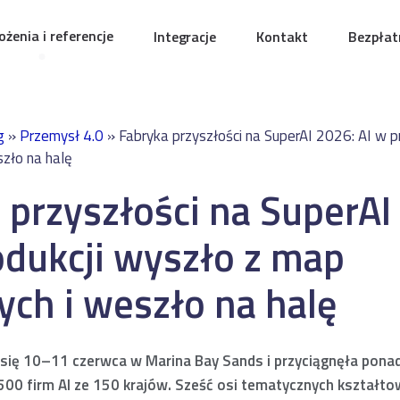
żenia i referencje
Integracje
Kontakt
Bezpłat
g
»
Przemysł 4.0
»
Fabryka przyszłości na SuperAI 2026: AI w p
zło na halę
 przyszłości na SuperAI
odukcji wyszło z map
ch i weszło na halę
 się 10–11 czerwca w Marina Bay Sands i przyciągnęła pona
500 firm AI ze 150 krajów. Sześć osi tematycznych kształt