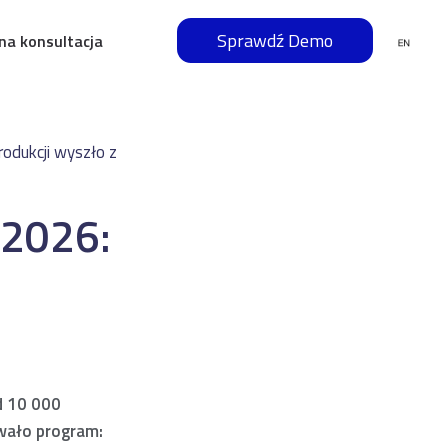
Sprawdź Demo
na konsultacja
rodukcji wyszło z
 2026:
d 10 000
owało program: