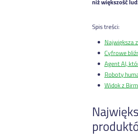
niż większość lud
Spis treści:
Największa z
Cyfrowe bliź
Agent AI, któ
Roboty human
Widok z Birm
Najwięks
produkt