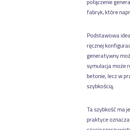
połączenie genera
fabryk, które nap
Podstawowa idea j
ręcznej konfigura
generatywny może 
symulacja może rus
betonie, lecz w p
szybkością.
Ta szybkość ma je
praktyce oznacza 
czasie rzeczywist