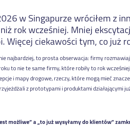
2026 w Singapurze wróciłem z i
iż rok wcześniej. Mniej ekscytacj
i. Więcej ciekawości tym, co już ro
nie najbardziej, to prosta obserwacja: firmy rozmawiaj
oku to nie te same firmy, które robiły to rok wcześnie
cje i mapy drogowe, rzeczy, które mogą mieć znaczen
rzyjeżdżali z prototypami i produktami działającymi ju
est możliwe” a „to już wysyłamy do klientów” zamkn