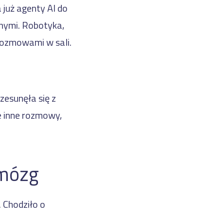
już agenty AI do
nymi. Robotyka,
 rozmowami w sali.
zesunęła się z
e inne rozmowy,
 mózg
 Chodziło o