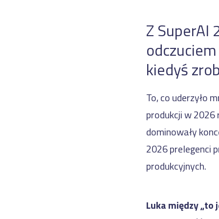
Z SuperAI 
odczuciem n
kiedyś zrob
To, co uderzyło m
produkcji w 2026 r
dominowały koncep
2026 prelegenci p
produkcyjnych.
Luka między „to j