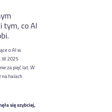
nnym
i tym, co AI
bi.
ące o AI w
j. W 2025
ie za pięć lat. W
ż na halach
ęła się szybciej,