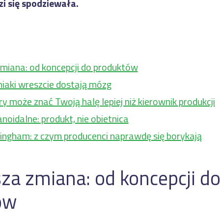
zi się spodziewała.
miana: od koncepcji do produktów
niaki wreszcie dostają mózg
ry może znać Twoją halę lepiej niż kierownik produkcji
oidalne: produkt, nie obietnica
ingham: z czym producenci naprawdę się borykają
za zmiana: od koncepcji d
ów