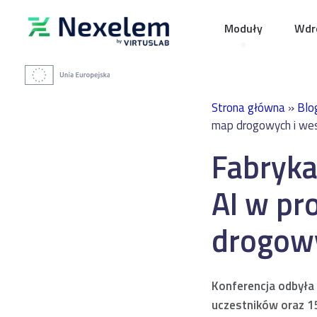
Moduły
Wdro
Strona główna
»
Blo
map drogowych i wes
Fabryka
AI w pr
drogowy
Konferencja odbyła
uczestników oraz 1