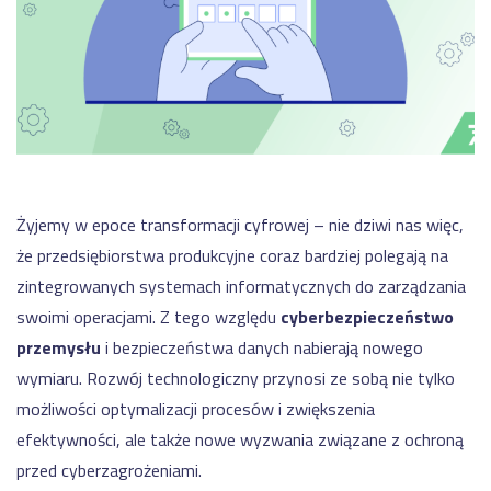
motoryzacji
NA
dla
SKRÓTY
produkcji
Automatyzacja
-
kalkulacji
Moduły
WMS
zleceń
Nexelem
produkcyjnych
w
Twój
firmie
ERP
Etyflex
dla
WYDAJNOŚĆ
PRODUKCJI
producenta
produkcji
etykiet
System
oraz
Zapisz
Żyjemy w epoce transformacji cyfrowej – nie dziwi nas więc,
monitorowania
opakowań
się
że przedsiębiorstwa produkcyjne coraz bardziej polegają na
maszyn
na
Jak
oraz
Meetup
zintegrowanych systemach informatycznych do zarządzania
skutecznie
linii
Produkcyjny
zarządzać
(IOT)
swoimi operacjami. Z tego względu
cyberbezpieczeństwo
safety
przemysłu
i bezpieczeństwa danych nabierają nowego
System
stockami?
monitorowania
Obniżenie
wymiaru. Rozwój technologiczny przynosi ze sobą nie tylko
OEE
kosztów
Sprawdź
możliwości optymalizacji procesów i zwiększenia
-
operacyjnych
Dashboardy
w
Demo
efektywności, ale także nowe wyzwania związane z ochroną
KPI
firmie
przed cyberzagrożeniami.
z
Cyfrowa