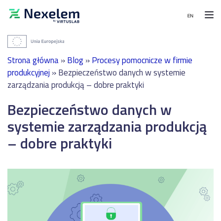
Moduły
Wdrożenia
MENU
i
Strona główna
»
Blog
»
Procesy pomocnicze w firmie
referencje
Moduły
PRODUKCJA
produkcyjnej
»
Bezpieczeństwo danych w systemie
zarządzania produkcją – dobre praktyki
System
WDROŻENIA
Wdrożenia
harmonogramowania
i
Bezpieczeństwo danych w
produkcji
Planowanie
referencje
-
produkcji
systemie zarządzania produkcją
APS
zintegrowane
Integracje
z
– dobre praktyki
System
SAP
zarządzania
w
Kontakt
i
Sanok
realizacji
Rubber
Bezpłatna
produkcji
Company,
konsultacja
-
producencie
MES
wyrobów
gumowych
System
dla
magazynowy