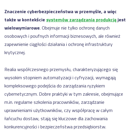
grupy
matryca
TOYOTA
kompetencji
Znaczenie cyberbezpieczeństwa w przemyśle, a więc
Produkcja
także w kontekście
systemów zarządzania produkcją
jest
kabli
i
wielowymiarowe
. Obejmuje nie tylko ochronę danych
przewodów
osobowych i poufnych informacji biznesowych, ale również
dla
przemysłu
BAZA
zapewnienie ciągłości działania i ochronę infrastruktury
WIEDZY
samochodowego
krytycznej.
Dostępność
Pozostałe
wdrożenia
maszyn a
OEE –
Realia współczesnego przemysłu, charakteryzującego się
wszystko,
wysokim stopniem automatyzacji i cyfryzacji, wymagają
co musisz
kompleksowego podejścia do zarządzania ryzykiem
REFERENCJE
wiedzieć
cybernetycznym. Dobre praktyki w tym zakresie, obejmujące
Przejdź
Manex
m.in. regularne szkolenia pracowników, zarządzanie
EtyFlex
uprawnieniami użytkowników, czy współpracę w całym
TT
łańcuchu dostaw, stają się kluczowe dla zachowania
Plast
konkurencyjności i bezpieczeństwa przedsiębiorstw.