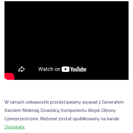
W ramach ciekawostki przedstawiamy wywiad z Generałem
Karolem Molendą Dowódcą Komponentu Wojsk Obrony
Cyberprzestrzeni. Materiał został opublikowany na kanale
Didaskalia
.