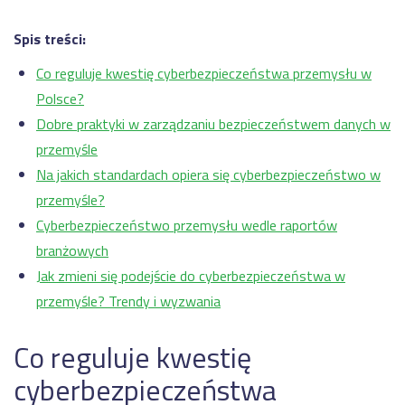
Spis treści:
Co reguluje kwestię cyberbezpieczeństwa przemysłu w
Polsce?
Dobre praktyki w zarządzaniu bezpieczeństwem danych w
przemyśle
Na jakich standardach opiera się cyberbezpieczeństwo w
przemyśle?
Cyberbezpieczeństwo przemysłu wedle raportów
branżowych
Jak zmieni się podejście do cyberbezpieczeństwa w
przemyśle? Trendy i wyzwania
Co reguluje kwestię
cyberbezpieczeństwa