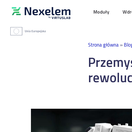
Moduły
Wdro
Strona główna
»
Blo
Przemys
rewolu