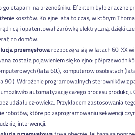
go etapami na przenośniku. Efektem było znaczne pr
niżenie kosztów. Kolejne lata to czas, w którym Thoma
prądnicę i opatentował żarówkę elektryczną, dzięki cz
erać do domów.
olucja przemysłowa
rozpoczęła się w latach 60. XX wi
na została pojawieniem się kolejno: półprzewodnikó
puterowych (lata 60.), komputerów osobistych (lata
ata 90.). Wdrożenie programowalnych sterowników z pa
możliwiło automatyzację całego procesu produkcji. 
bez udziału człowieka. Przykładem zastosowania tego 
e robotów, które po zaprogramowaniu sekwencji czy
udzkiej interwencji.
olucja przemysłowa
trwa obecnie. Jej bazą są poprzed