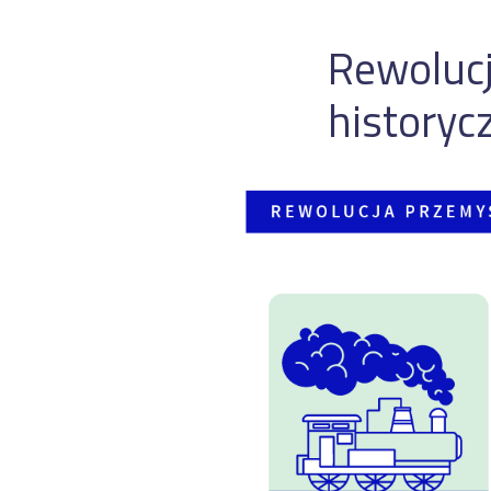
Rewoluc
historyc