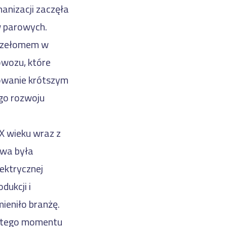
hanizacji zaczęła
w parowych.
przełomem w
rowozu, które
owanie krótszym
ego rozwoju
XX wieku wraz z
iwa była
lektrycznej
ukcji i
ieniło branżę.
amtego momentu