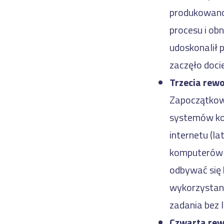
produkowano 
procesu i ob
udoskonalił 
zaczęło doci
Trzecia rew
Zapoczątkowa
systemów kom
internetu (l
komputerów u
odbywać się 
wykorzystani
zadania bez l
Czwarta rew