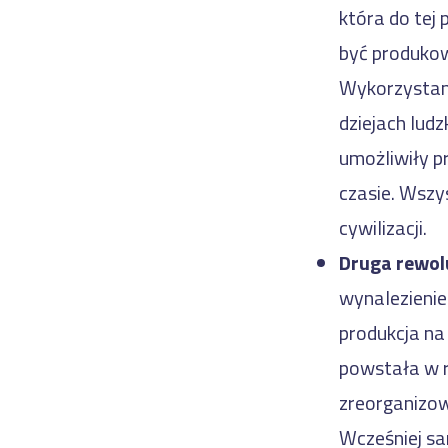
która do tej
być produkow
Wykorzystan
dziejach ludz
umożliwiły p
czasie. Wszy
cywilizacji.
Druga rewol
wynalezieniem
produkcja na 
powstała w r
zreorganizow
Wcześniej s