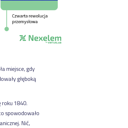
ła miejsce, gdy
dowały głęboką
ę roku 1840.
, co spowodowało
nicznej. Nić,