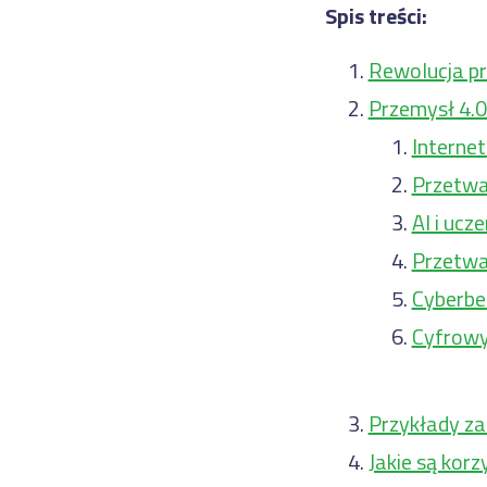
Spis treści:
Rewolucja pr
Przemysł 4.0 
Internet
Przetwa
AI i uc
Przetwa
Cyberbe
Cyfrowy 
Przykłady z
Jakie są korz