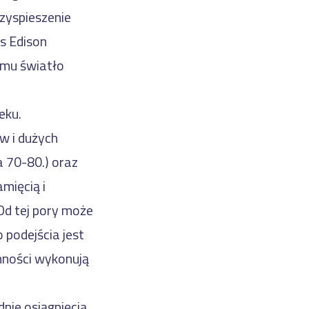
zyspieszenie
s Edison
emu światło
eku.
w i dużych
 70-80.) oraz
mięcią i
Od tej pory może
podejścia jest
nności wykonują
nie osiągnięcia.