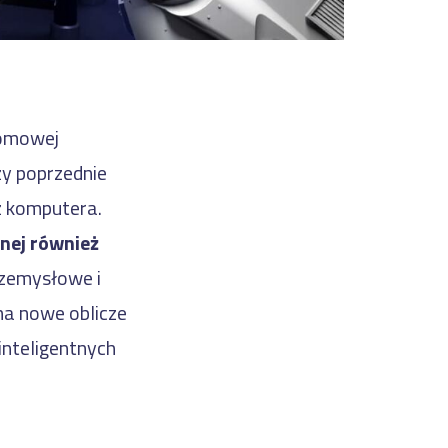
łomowej
zy poprzednie
z komputera.
nej również
rzemysłowe i
a nowe oblicze
inteligentnych