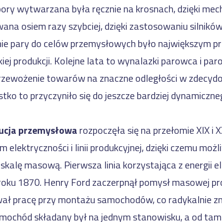
 pory wytwarzana była ręcznie na krosnach, dzięki mec
ana osiem razy szybciej, dzięki zastosowaniu silnikó
ie pary do celów przemysłowych było największym 
kiej produkcji. Kolejne lata to wynalazki parowca i pa
rzewożenie towarów na znaczne odległości w zdecyd
stko to przyczyniło się do jeszcze bardziej dynamiczn
ucja przemysłowa
rozpoczęła się na przełomie XIX i 
 elektryczności i linii produkcyjnej, dzięki czemu możl
skalę masową. Pierwsza linia korzystająca z energii e
oku 1870. Henry Ford zaczerpnął pomysł masowej prod
ał pracę przy montażu samochodów, co radykalnie zm
amochód składany był na jednym stanowisku, a od t