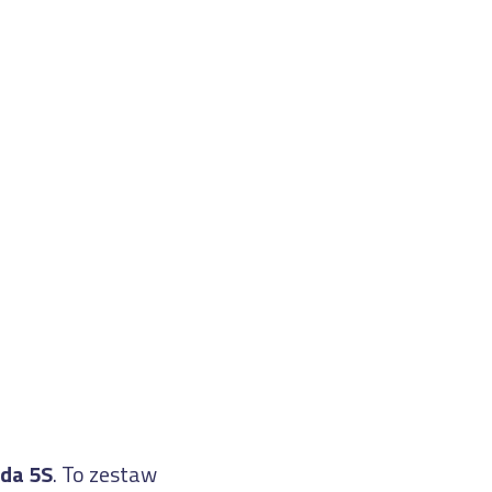
oda 5S
. To zestaw