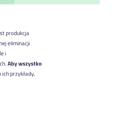
st produkcja
ej eliminacji
e i
ch.
Aby wszystko
o ich przykłady,