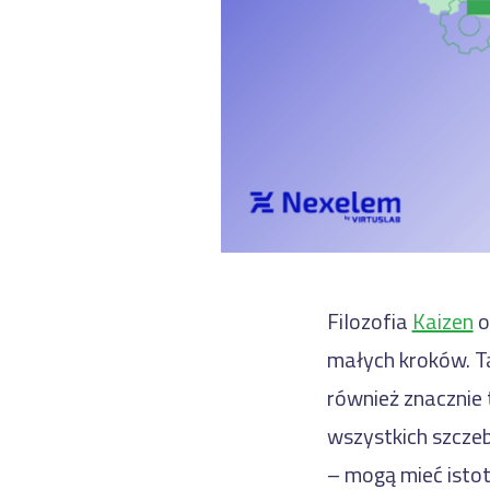
Filozofia
Kaizen
o
małych kroków. Ta
również znacznie
wszystkich szcze
– mogą mieć isto