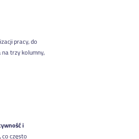
izacji pracy, do
a na trzy kolumny,
tywność i
, co często