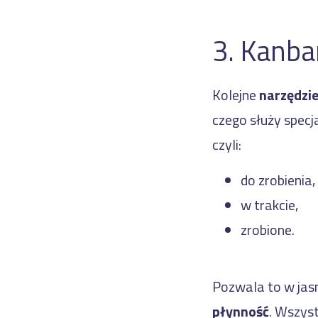
3. Kanba
Kolejne
narzędzi
czego służy specj
czyli:
do zrobienia,
w trakcie,
zrobione.
Pozwala to w jasn
płynność
. Wszyst