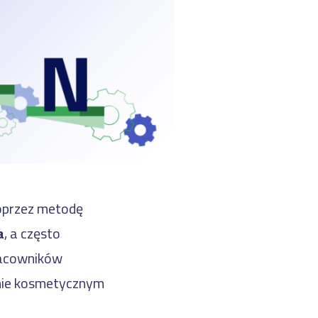
poprzez metodę
a
, a często
racowników
rnie kosmetycznym