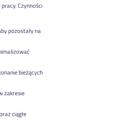
 pracy. Czynności
aby pozostały na
inimalizować
konanie bieżących
w zakresie
raz ciągłe