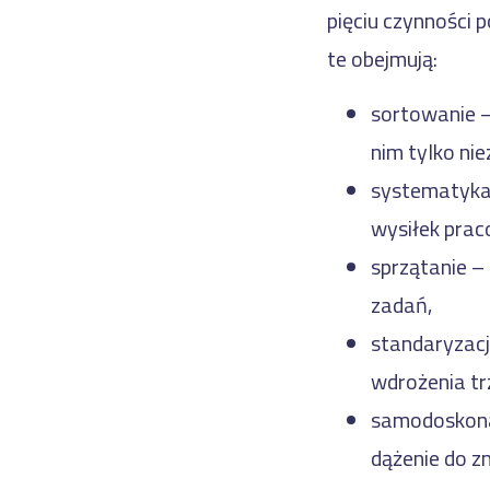
pięciu czynności 
te obejmują:
sortowanie –
nim tylko ni
systematyka 
wysiłek prac
sprzątanie –
zadań,
standaryzacj
wdrożenia tr
samodoskonal
dążenie do zm