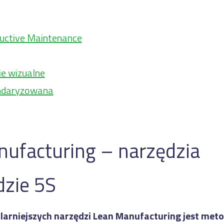
ductive Maintenance
ie wizualne
andaryzowana
ufacturing – narzędzia
dzie 5S
larniejszych narzędzi Lean Manufacturing jest met