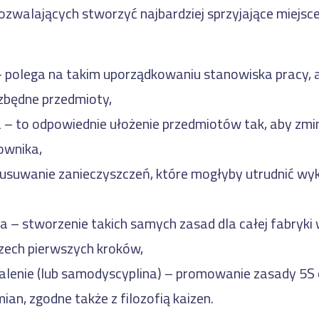
pozwalających stworzyć najbardziej sprzyjające miejsce
 polega na takim uporządkowaniu stanowiska pracy, 
ezbędne przedmioty,
– to odpowiednie ułożenie przedmiotów tak, aby zm
ownika,
 usuwanie zanieczyszczeń, które mogłyby utrudnić wy
a – stworzenie takich samych zasad dla całej fabryki 
zech pierwszych kroków,
enie (lub samodyscyplina) – promowanie zasady 5S o
ian, zgodne także z filozofią kaizen.