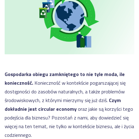
motoryzacji
NA
dla
SKRÓTY
produkcji
Automatyzacja
-
kalkulacji
Moduły
WMS
zleceń
Nexelem
produkcyjnych
w
Twój
firmie
ERP
Etyflex
dla
WYDAJNOŚĆ
PRODUKCJI
producenta
produkcji
etykiet
System
oraz
Zapisz
monitorowania
opakowań
się
maszyn
Gospodarka obiegu zamkniętego to nie tyle moda, ile
na
Jak
oraz
Meetup
konieczność.
Konieczność w kontekście pogarszającej się
skutecznie
linii
Produkcyjny
zarządzać
(IOT)
dostępności do zasobów naturalnych, a także problemów
safety
środowiskowych, z którymi mierzymy się już dziś.
Czym
System
stockami?
monitorowania
Obniżenie
dokładnie jest circular economy
oraz jakie są korzyści tego
OEE
kosztów
Sprawdź
-
operacyjnych
podejścia dla biznesu? Pozostań z nami, aby dowiedzieć się
Dashboardy
w
Demo
więcej na ten temat, nie tylko w kontekście biznesu, ale i życia
KPI
firmie
z
codziennego.
Cyfrowa