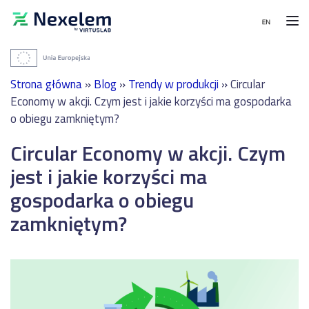
Moduły
Wdrożenia
MENU
i
Strona główna
»
Blog
»
Trendy w produkcji
»
Circular
referencje
Moduły
PRODUKCJA
Economy w akcji. Czym jest i jakie korzyści ma gospodarka
o obiegu zamkniętym?
System
WDROŻENIA
Wdrożenia
harmonogramowania
i
Circular Economy w akcji. Czym
produkcji
Planowanie
referencje
-
produkcji
jest i jakie korzyści ma
APS
zintegrowane
Integracje
z
gospodarka o obiegu
System
SAP
zarządzania
w
Kontakt
zamkniętym?
i
Sanok
realizacji
Rubber
Bezpłatna
produkcji
Company,
konsultacja
-
producencie
MES
wyrobów
gumowych
System
dla
magazynowy