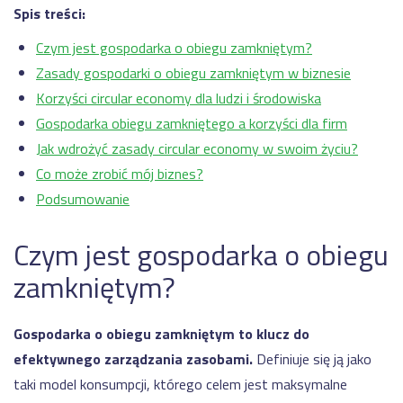
grupy
Spis treści:
matryca
TOYOTA
kompetencji
Czym jest gospodarka o obiegu zamkniętym?
Produkcja
kabli
Zasady gospodarki o obiegu zamkniętym w biznesie
i
przewodów
Korzyści circular economy dla ludzi i środowiska
dla
Gospodarka obiegu zamkniętego a korzyści dla firm
przemysłu
BAZA
WIEDZY
samochodowego
Jak wdrożyć zasady circular economy w swoim życiu?
Co może zrobić mój biznes?
Dostępność
Pozostałe
wdrożenia
maszyn a
Podsumowanie
OEE –
wszystko,
Czym jest gospodarka o obiegu
co musisz
REFERENCJE
wiedzieć
zamkniętym?
Przejdź
Manex
EtyFlex
Gospodarka o obiegu zamkniętym to klucz do
efektywnego zarządzania zasobami.
Definiuje się ją jako
TT
Plast
taki model konsumpcji, którego celem jest maksymalne