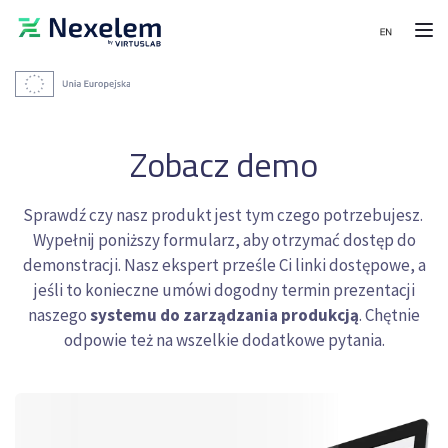
Moduły
Wdrożenia
MENU
i
referencje
Moduły
PRODUKCJA
Zobacz demo
System
WDROŻENIA
Wdrożenia
harmonogramowania
i
produkcji
Planowanie
Sprawdź czy nasz produkt jest tym czego potrzebujesz.
referencje
-
produkcji
Wypełnij poniższy formularz, aby otrzymać dostęp do
APS
zintegrowane
Integracje
demonstracji. Nasz ekspert prześle Ci linki dostępowe, a
z
System
SAP
jeśli to konieczne umówi dogodny termin prezentacji
zarządzania
w
Kontakt
naszego
systemu do zarządzania produkcją
. Chętnie
i
Sanok
realizacji
Rubber
odpowie też na wszelkie dodatkowe pytania.
Bezpłatna
produkcji
Company,
konsultacja
-
producencie
MES
wyrobów
gumowych
System
dla
magazynowy