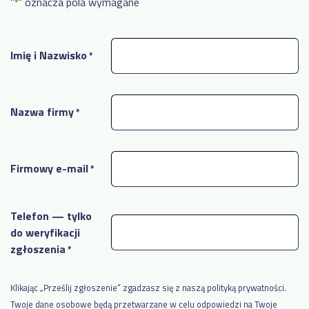
grupy
"
" oznacza pola wymagane
*
matryca
TOYOTA
kompetencji
Produkcja
kabli
Imię i Nazwisko
*
i
przewodów
dla
przemysłu
BAZA
WIEDZY
samochodowego
Nazwa firmy
*
Dostępność
Pozostałe
wdrożenia
maszyn a
OEE –
Firmowy e-mail
*
wszystko,
co musisz
REFERENCJE
wiedzieć
Telefon — tylko
Przejdź
Manex
do weryfikacji
zgłoszenia
*
EtyFlex
TT
Plast
Klikając „Prześlij zgłoszenie” zgadzasz się z naszą polityką prywatności.
Twoje dane osobowe będą przetwarzane w celu odpowiedzi na Twoje