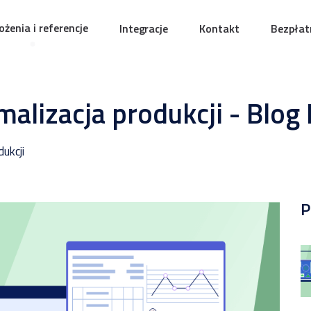
żenia i referencje
Integracje
Kontakt
Bezpłat
malizacja produkcji - Blo
ukcji
P