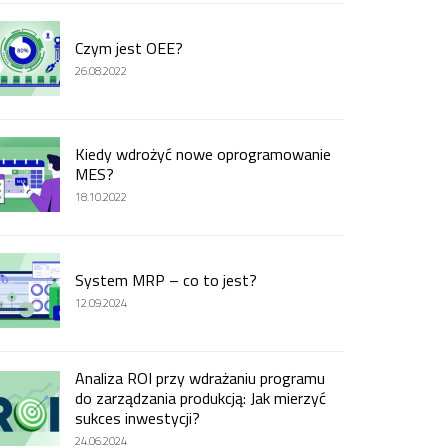
Czym jest OEE?
26.08.2022
Kiedy wdrożyć nowe oprogramowanie
MES?
18.10.2022
System MRP – co to jest?
12.09.2024
Analiza ROI przy wdrażaniu programu
do zarządzania produkcją: Jak mierzyć
sukces inwestycji?
24.06.2024