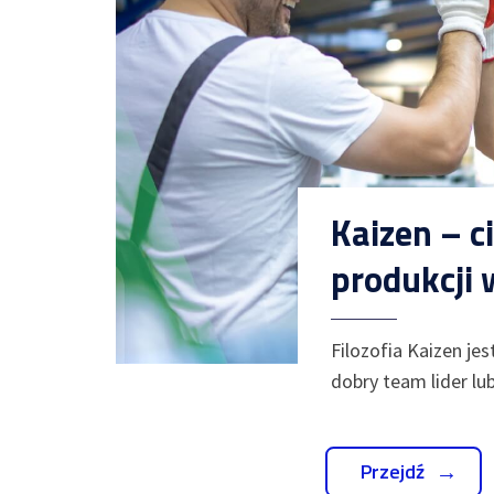
Kaizen – c
produkcji 
Filozofia Kaizen je
dobry team lider l
Przejdź