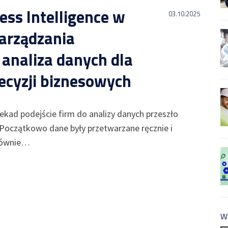
ess Intelligence w
03.10.2025
arządzania
 analiza danych dla
ecyzji biznesowych
ekad podejście firm do analizy danych przeszło
 Początkowo dane były przetwarzane ręcznie i
łównie…
W