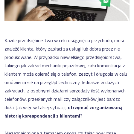
motoryzacji
NA
dla
SKRÓTY
produkcji
Automatyzacja
-
kalkulacji
Moduły
WMS
zleceń
Nexelem
produkcyjnych
w
Twój
firmie
ERP
Każde przedsiębiorstwo w celu osiągnięcia przychodu, musi
Etyflex
dla
WYDAJNOŚĆ
PRODUKCJI
producenta
znaleźć klienta, który zapłaci za usługi lub dobra przez nie
produkcji
etykiet
produkowane. W przypadku niewielkiego przedsiębiorstwa,
System
oraz
Zapisz
monitorowania
opakowań
takiego jak zakład mechaniki pojazdowej, cała komunikacja z
się
maszyn
na
klientem może opierać się o telefon, zeszyt i długopis w celu
Jak
oraz
Meetup
skutecznie
linii
umówienia się na przegląd techniczny. Jednakże w dużych
Produkcyjny
zarządzać
(IOT)
zakładach, z osobnymi działami sprzedaży ilość wykonanych
safety
System
stockami?
telefonów, przesłanych maili czy załączników jest bardzo
monitorowania
Obniżenie
OEE
kosztów
duża. Jak więc w takiej sytuacji,
utrzymać zorganizowaną
Sprawdź
-
operacyjnych
historię korespondencji z klientami
?
Dashboardy
w
Demo
KPI
firmie
z
Niezaznajomiona z tematem osoba czytając powyższe
Cyfrowa