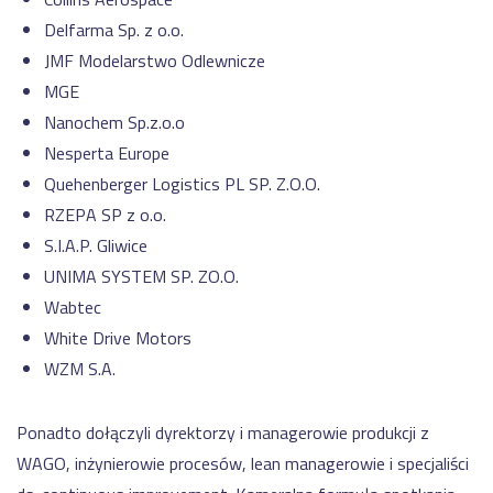
Delfarma Sp. z o.o.
JMF Modelarstwo Odlewnicze
MGE
Nanochem Sp.z.o.o
Nesperta Europe
Quehenberger Logistics PL SP. Z.O.O.
RZEPA SP z o.o.
S.I.A.P. Gliwice
UNIMA SYSTEM SP. ZO.O.
Wabtec
White Drive Motors
WZM S.A.
Ponadto dołączyli dyrektorzy i managerowie produkcji z
WAGO, inżynierowie procesów, lean managerowie i specjaliści