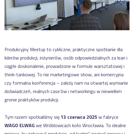
motoryzacji
NA
dla
SKRÓTY
produkcji
Automatyzacja
-
kalkulacji
Moduły
WMS
zleceń
Nexelem
produkcyjnych
w
Twój
firmie
ERP
Etyflex
dla
WYDAJNOŚĆ
PRODUKCJI
producenta
Produkcyjny Meetup to cykliczne, praktyczne spotkanie dla
produkcji
etykiet
liderów produkcji, inżynierów, osób odpowiedzialnych za lean i
System
oraz
Zapisz
monitorowania
opakowań
ciągłe doskonalenie, prowadzone w formule warsztatowej i
się
maszyn
na
think-tankowej. To nie marketingowe show, ani komercyjna
Jak
oraz
Meetup
skutecznie
linii
Produkcyjny
czy formalna konferencja⁠ – zależy nam na otwartej wymianie
zarządzać
(IOT)
doświadczeń, realnych case’ów i networkingu w niewielkim
safety
System
stockami?
gronie praktyków produkcji.
monitorowania
Obniżenie
OEE
kosztów
Sprawdź
-
operacyjnych
Tym razem spotkaliśmy się
13 czerwca 2025
w fabryce
Dashboardy
w
Demo
KPI
firmie
WAGO ELWAG
we Wróblowicach koło Wrocławia. To idealne
z
miejsce, by zobaczyć produkcję „od kuchni”, poznać procesy i
Cyfrowa