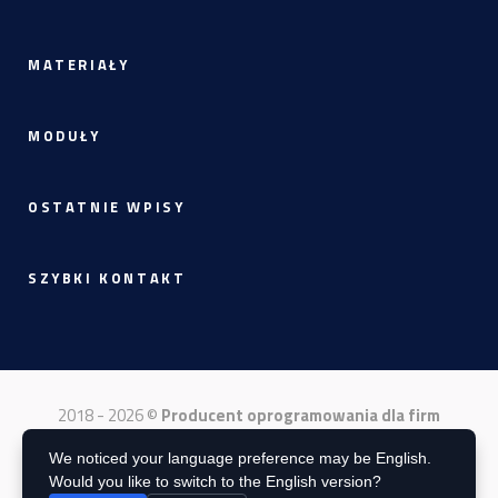
MATERIAŁY
MODUŁY
OSTATNIE WPISY
SZYBKI KONTAKT
2018 - 2026 ©
Producent oprogramowania dla firm
produkcyjnych
— Nexelem by
VirtusLab
We noticed your language preference may be English.
Would you like to switch to the English version?