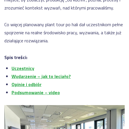
grupy
matryca
TOYOTA
zrozumieć kontekst wyzwań, nad którymi pracowaliśmy.
kompetencji
Produkcja
kabli
Co więcej planowany plant tour po hali dał uczestnikom pełne
i
przewodów
spojrzenie na realne środowisko pracy, wyzwania, a także już
dla
działające rozwiązania.
przemysłu
BAZA
WIEDZY
samochodowego
Dostępność
Pozostałe
Spis treści:
wdrożenia
maszyn a
OEE –
Uczestnicy
wszystko,
Wydarzenie – jak to leciało?
co musisz
Opinie i odbiór
REFERENCJE
wiedzieć
Podsumowanie – video
Przejdź
Manex
EtyFlex
TT
Plast