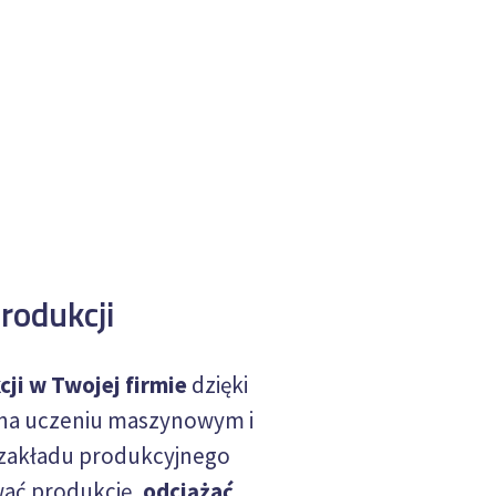
rodukcji
ji w Twojej firmie
dzięki
na uczeniu maszynowym i
zakładu produkcyjnego
wać produkcję,
odciążać