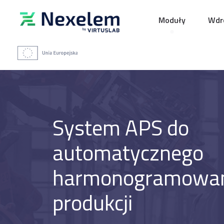
Moduły
Wdro
System APS do
automatycznego
harmonogramowan
produkcji