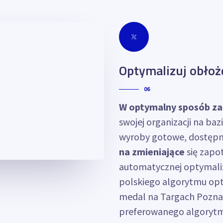
Optymalizuj obłoż
06
W optymalny sposób za
swojej organizacji na b
wyroby gotowe, dostępno
na zmieniające
się zapo
automatycznej optymali
polskiego algorytmu opt
medal na Targach Pozna
preferowanego algorytmu)