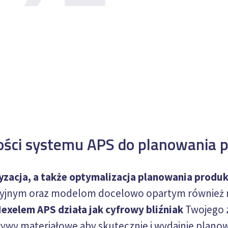
ści systemu APS do planowania p
acja, a także optymalizacja planowania produkc
yjnym oraz modelom docelowo opartym również 
exelem APS działa jak cyfrowy bliźniak
Twojego 
ływy materiałowe aby skutecznie i wydajnie plano