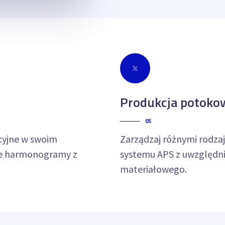
Produkcja potokow
05
cyjne w swoim
Zarządzaj różnymi rodza
ne harmonogramy z
systemu APS z uwzględn
materiałowego.