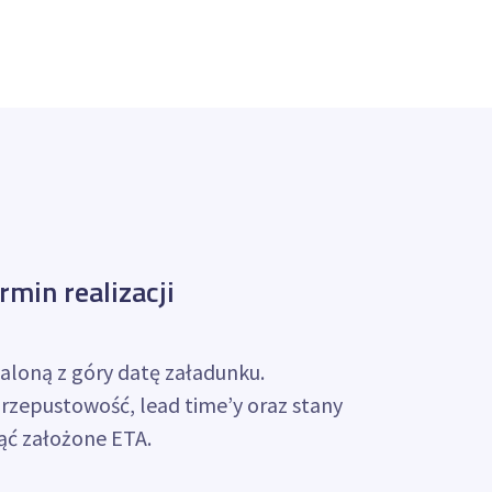
min realizacji
aloną z góry datę załadunku.
rzepustowość, lead time’y oraz stany
ć założone ETA.