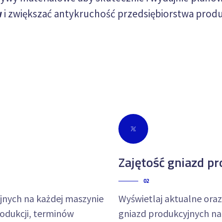
w
i zwiększać antykruchość przedsiębiorstwa prod
Zajętość gniazd p
02
nych na każdej maszynie
Wyświetlaj aktualne ora
odukcji, terminów
gniazd produkcyjnych n