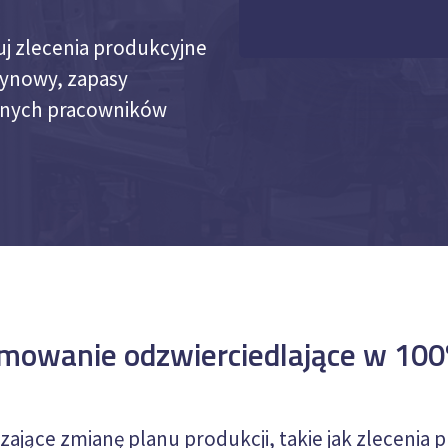
j zlecenia produkcyjne
ynowy, zapasy
anych pracowników
mowanie odzwierciedlające w 100
ające zmianę planu produkcji, takie jak zlecenia 