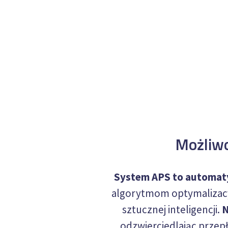
Możliwo
System APS to automatyz
algorytmom optymalizac
sztucznej inteligencji.
N
odzwierciedlając przep